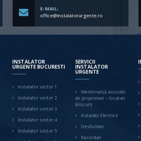
E-MAIL:
office@instalatorurgente.ro
INSTALATOR
SERVICII
I
URGENTE BUCURESTI
INSTALATOR
URGENTE
Instalator sector 1
Mentenanță asociatii
Instalator sector 2
de proprietari – locatari
(blocuri)
Instalator sector 3
Instalatii Electrice
Instalator sector 4
Desfundari
Instalator sector 5
Racordari