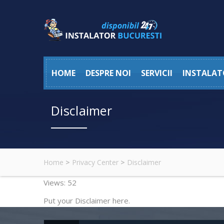
HOME
DESPRE NOI
SERVICII
INSTALAT
Disclaimer
Home
>
Privacy Center
>
Disclaimer
Views: 52
Put your Disclaimer here.