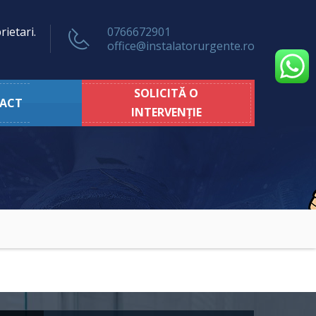
rietari.
0766672901
office@instalatorurgente.ro
SOLICITĂ O
ACT
INTERVENȚIE